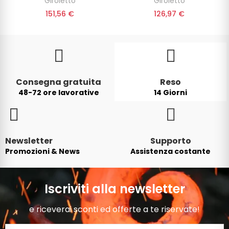
Giroletto
Giroletto
151,56 €
126,97 €
Consegna gratuita
Reso
48-72 ore lavorative
14 Giorni
Newsletter
Supporto
Promozioni & News
Assistenza costante
Iscriviti alla newsletter
e riceverai sconti ed offerte a te riservate!