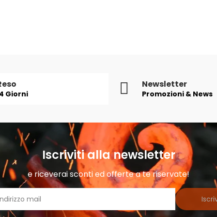
Reso
Newsletter
14 Giorni
Promozioni & News
Iscriviti alla newsletter
e riceverai sconti ed offerte a te riservate!
Iscriv