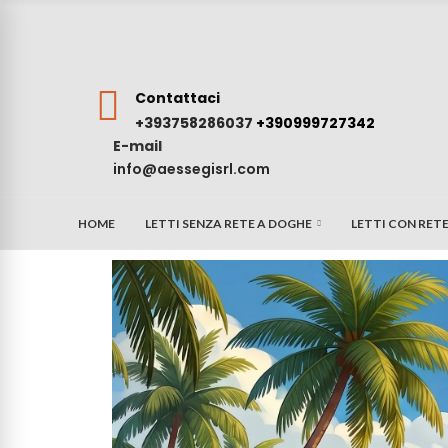
Contattaci
+393758286037
+390999727342
E-mail
info@aessegisrl.com
HOME
LETTI SENZA RETE A DOGHE
LETTI CON RET