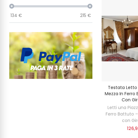
134
€
215
€
Testata Letto
Mezza In Ferro
Con Gir
Letti una Piaz
Ferro Battuto 
con Gir
126,