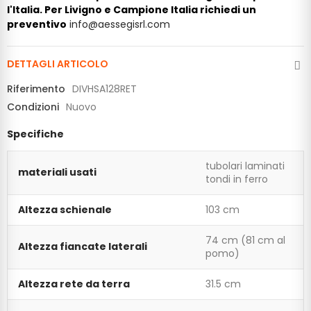
l'Italia. Per Livigno e Campione Italia richiedi un
preventivo
info@aessegisrl.com
DETTAGLI ARTICOLO
Riferimento
DIVHSA128RET
Condizioni
Nuovo
Specifiche
tubolari laminati
materiali usati
tondi in ferro
Altezza schienale
103 cm
74 cm (81 cm al
Altezza fiancate laterali
pomo)
Altezza rete da terra
31.5 cm